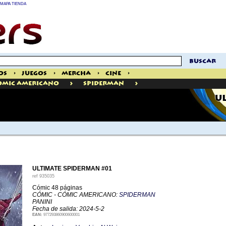
MAPA TIENDA
buscar
os
>
Juegos
>
Mercha
>
Cine
>
>
>
omic Americano
Spiderman
U
ULTIMATE SPIDERMAN #01
ref
935035
Cómic 48 páginas
CÓMIC - CÓMIC AMERICANO:
SPIDERMAN
PANINI
Fecha de salida: 2024-5-2
EAN:
977293860900600001