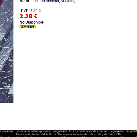
Autor:
Luciano Vecchio
,
Al Weing
PVP: 2.50 €
2.38
€
No Disponible
Contactar
/
Sistema de subscripciones
/
Preguntas/F.A.Q.
/
condiciones de compra
/
Seguimiento de pedid
Atención al cliente: 951 600 072. De lunes a sábados de 10h a 14h y de 17h a 21h.