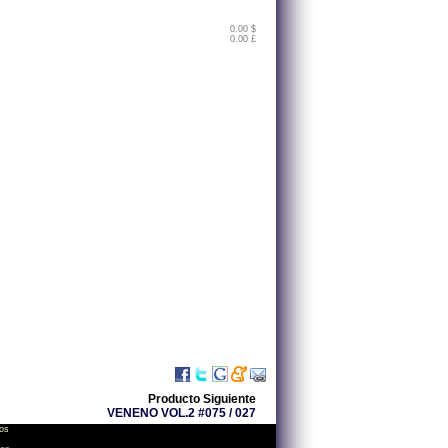
0.00 $
0.00 £
Producto Siguiente
VENENO VOL.2 #075 / 027
os