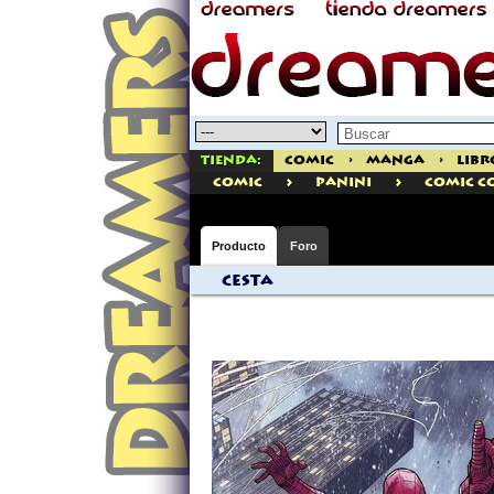
Tienda:
Comic
>
Manga
>
Libr
>
>
comic
PANINI
Comic C
Producto
Foro
Cesta