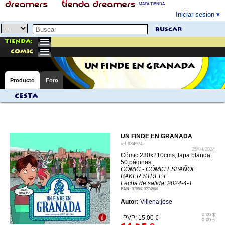
MAPA TIENDA
Iniciar sesion
buscar
Tienda:
comic
UN FINDE EN GRANADA
Producto
Foro
Cesta
UN FINDE EN GRANADA
ref
934974
25/04/2024
Cómic 230x210cms, tapa blanda,
50 páginas
CÓMIC - CÓMIC ESPAÑOL
BAKER STREET
Fecha de salida: 2024-4-1
EAN:
9788419274564
Autor:
Villena;jose
0.00 $
PVP: 15.00 €
0.00 £