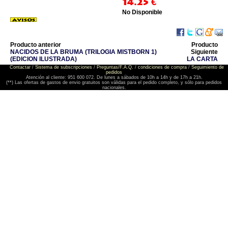
14.25
€
No Disponible
Producto anterior
Producto
NACIDOS DE LA BRUMA (TRILOGIA MISTBORN 1)
Siguiente
(EDICION ILUSTRADA)
LA CARTA
Contactar
/
Sistema de subscripciones
/
Preguntas/F.A.Q.
/
condiciones de compra
/
Seguimiento de
pedidos
Atención al cliente: 951 600 072. De lunes a sábados de 10h a 14h y de 17h a 21h.
(**) Las ofertas de gastos de envio gratuitos son válidas para el pedido completo, y sólo para pedidos
nacionales.