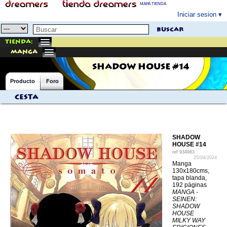
MAPA TIENDA
Iniciar sesion
buscar
Tienda:
manga
SHADOW HOUSE #14
Producto
Foro
Cesta
SHADOW
HOUSE #14
ref
934963
25/04/2024
Manga
130x180cms,
tapa blanda,
192 páginas
MANGA -
SEINEN:
SHADOW
HOUSE
MILKY WAY