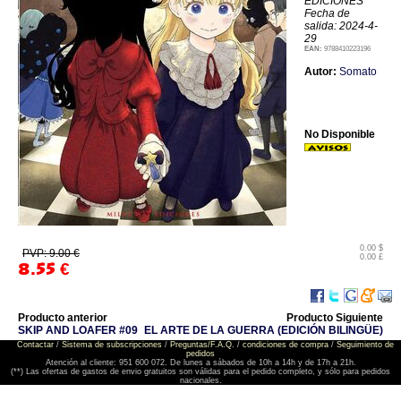
EDICIONES
Fecha de
salida: 2024-4-
29
EAN:
9788410223196
Autor:
Somato
No Disponible
0.00 $
PVP: 9.00 €
0.00 £
8.55
€
Producto anterior
Producto Siguiente
SKIP AND LOAFER #09
EL ARTE DE LA GUERRA (EDICIÓN BILINGÜE)
Contactar
/
Sistema de subscripciones
/
Preguntas/F.A.Q.
/
condiciones de compra
/
Seguimiento de
pedidos
Atención al cliente: 951 600 072. De lunes a sábados de 10h a 14h y de 17h a 21h.
(**) Las ofertas de gastos de envio gratuitos son válidas para el pedido completo, y sólo para pedidos
nacionales.