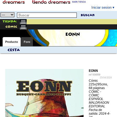
MAPA TIENDA
Iniciar sesion
buscar
Tienda:
comic
EONN
Producto
Foro
Cesta
EONN
ref
934959
25/04/2024
Cómic
225x295cms,
68 páginas
CÓMIC -
CÓMIC
ESPAÑOL
MALDRAGON
EDITORIAL
Fecha de
salida: 2024-4-