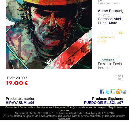
24
EAN:
9788412780451
Autor:
Busquet;
Josep ;
Carrasco; Abel ;
Filippi; Marc
☆☆☆☆☆
Sé
el primero en
opinar
En stock. Envio
inmediato
0.00 $
PVP: 20.00 €
0.00 £
19.00
€
Producto anterior
Producto Siguiente
HIRAYASUMI #06
PUEDO OIR EL SOL #07
Contactar
/
Sistema de subscripciones
/
Preguntas/F.A.Q.
/
condiciones de compra
/
Seguimiento de
pedidos
Atención al cliente: 951 600 072. De lunes a sábados de 10h a 14h y de 17h a 21h.
(**) Las ofertas de gastos de envio gratuitos son válidas para el pedido completo, y sólo para pedidos
nacionales.