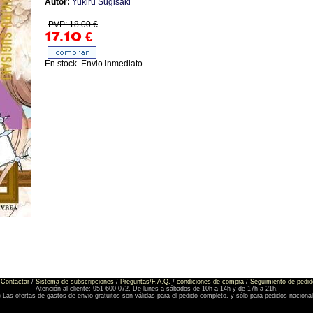
Autor:
Yukiru Sugisaki
PVP: 18.00 €
17.10
€
En stock. Envio inmediato
Contactar
/
Sistema de subscripciones
/
Preguntas/F.A.Q.
/
condiciones de compra
/
Seguimiento de pedid
Atención al cliente: 951 600 072. De lunes a sábados de 10h a 14h y de 17h a 21h.
) Las ofertas de gastos de envio gratuitos son válidas para el pedido completo, y sólo para pedidos naciona