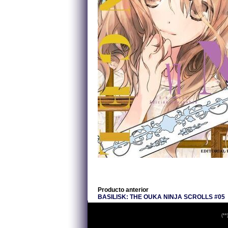
Producto anterior
BASILISK: THE OUKA NINJA SCROLLS #05
(**