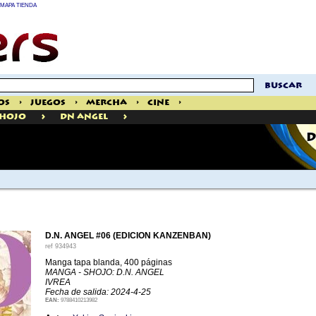
MAPA TIENDA
buscar
os
>
Juegos
>
Mercha
>
Cine
>
>
>
hojo
DN Angel
D
D.N. ANGEL #06 (EDICION KANZENBAN)
ref
934943
Manga tapa blanda, 400 páginas
MANGA - SHOJO: D.N. ANGEL
IVREA
Fecha de salida: 2024-4-25
EAN:
9788410213982