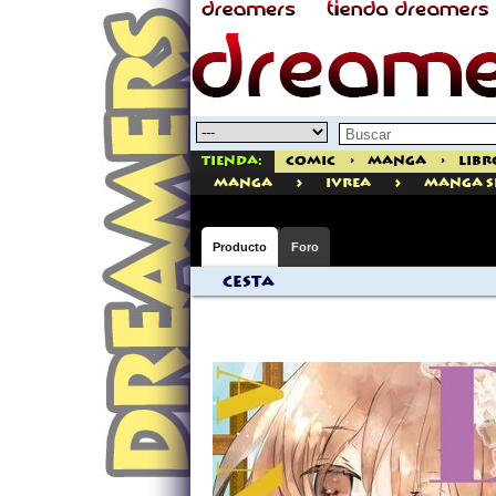
Tienda:
Comic
>
Manga
>
Libr
>
>
manga
Ivrea
Manga S
Producto
Foro
Cesta