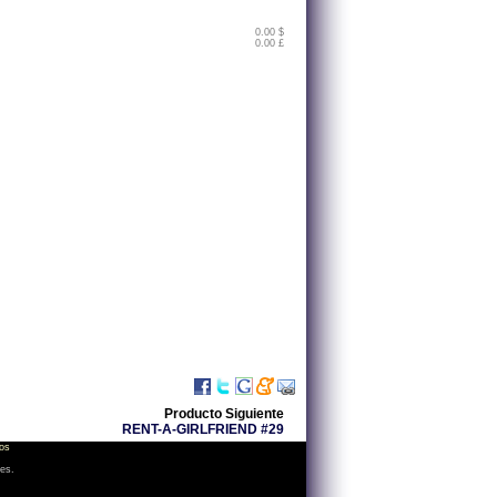
0.00 $
0.00 £
Producto Siguiente
RENT-A-GIRLFRIEND #29
os
les.