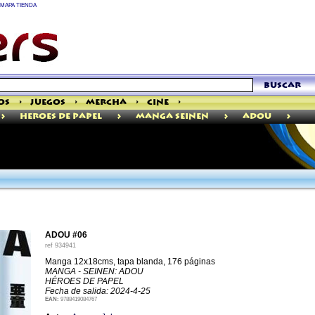
MAPA TIENDA
buscar
os
>
Juegos
>
Mercha
>
Cine
>
>
>
>
>
Heroes De Papel
Manga Seinen
Adou
ADOU #06
ref
934941
Manga 12x18cms, tapa blanda, 176 páginas
MANGA - SEINEN: ADOU
HÉROES DE PAPEL
Fecha de salida: 2024-4-25
EAN:
9788419084767