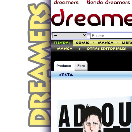
Tienda:
Comic
>
Manga
>
Libr
>
manga
Otras Editoriales
Producto
Foro
Cesta