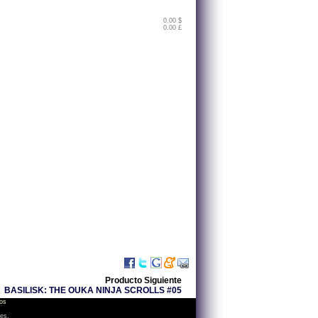
0.00 $
0.00 £
Producto Siguiente
BASILISK: THE OUKA NINJA SCROLLS #05
os
les.