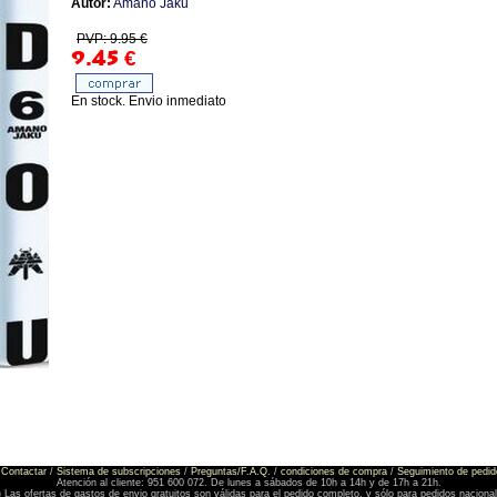
Autor:
Amano Jaku
PVP: 9.95 €
9.45
€
En stock. Envio inmediato
Contactar
/
Sistema de subscripciones
/
Preguntas/F.A.Q.
/
condiciones de compra
/
Seguimiento de pedid
Atención al cliente: 951 600 072. De lunes a sábados de 10h a 14h y de 17h a 21h.
) Las ofertas de gastos de envio gratuitos son válidas para el pedido completo, y sólo para pedidos naciona