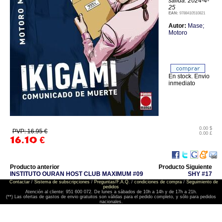
salida: 2024-4-
25
EAN:
9788410510821
Autor:
Mase;
Motoro
En stock. Envio
inmediato
0.00 $
PVP: 16.95 €
0.00 £
16.10
€
Producto anterior
Producto Siguiente
INSTITUTO OURAN HOST CLUB MAXIMUM #09
SHY #17
Contactar
/
Sistema de subscripciones
/
Preguntas/F.A.Q.
/
condiciones de compra
/
Seguimiento de
pedidos
Atención al cliente: 951 600 072. De lunes a sábados de 10h a 14h y de 17h a 21h.
(**) Las ofertas de gastos de envio gratuitos son válidas para el pedido completo, y sólo para pedidos
nacionales.