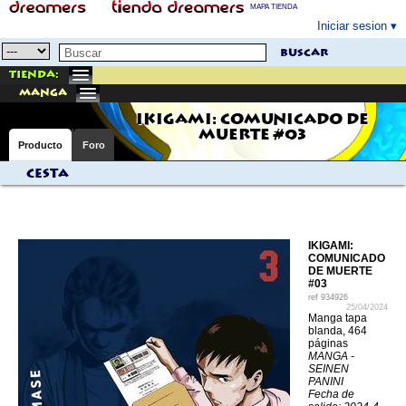
MAPA TIENDA
Iniciar sesion
buscar
Tienda:
manga
IKIGAMI: COMUNICADO DE
MUERTE #03
Producto
Foro
Cesta
IKIGAMI:
COMUNICADO
DE MUERTE
#03
ref
934926
25/04/2024
Manga tapa
blanda, 464
páginas
MANGA -
SEINEN
PANINI
Fecha de