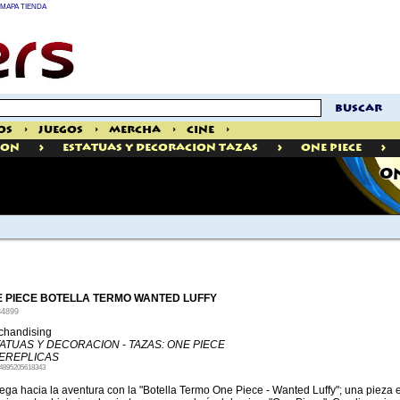
MAPA TIENDA
buscar
os
>
Juegos
>
Mercha
>
Cine
>
>
>
>
ION
Estatuas Y Decoracion Tazas
One Piece
ON
 PIECE BOTELLA TERMO WANTED LUFFY
34899
chandising
ATUAS Y DECORACION - TAZAS: ONE PIECE
EREPLICAS
4895205618343
ga hacia la aventura con la "Botella Termo One Piece - Wanted Luffy"; una pieza e