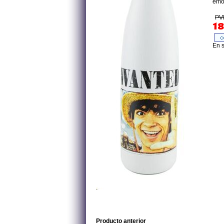
emoc
PVP
18
En s
Producto anterior