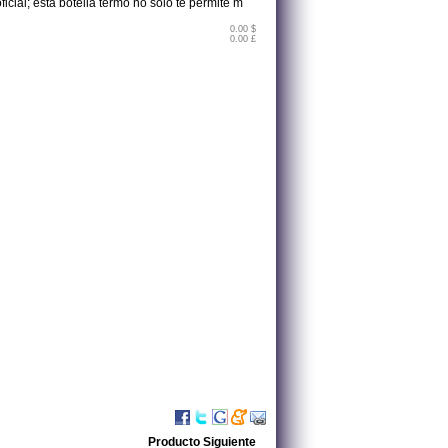
cial; esta botella termo no solo te permite m
0.00 $
0.00 £
Producto Siguiente