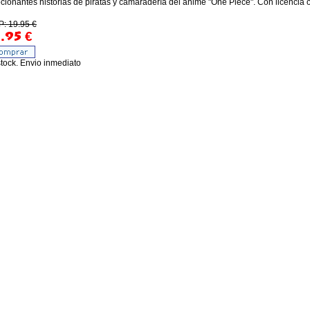
ionantes historias de piratas y camaradería del anime "One Piece". Con licencia ofi
: 19.95 €
.95
€
tock. Envio inmediato