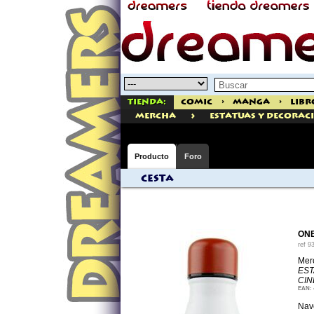
Tienda:
Comic
>
Manga
>
Libr
>
mercha
ESTATUAS Y DECORAC
Producto
Foro
Cesta
ONE
ref
9
Mer
EST
CIN
EAN:
Nave