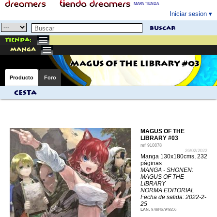
MAPA TIENDA
Iniciar sesion
buscar
Tienda:
manga
MAGUS OF THE LIBRARY #03
Producto
Foro
Cesta
MAGUS OF THE
LIBRARY #03
ref
910878
26/02/2022
Manga 130x180cms, 232
páginas
MANGA - SHONEN:
MAGUS OF THE
LIBRARY
NORMA EDITORIAL
Fecha de salida: 2022-2-
25
EAN:
9788467948356