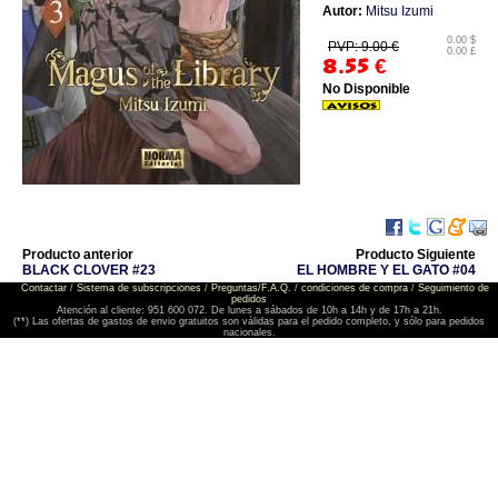
Autor:
Mitsu Izumi
0.00 $
PVP: 9.00 €
0.00 £
8.55
€
No Disponible
Producto anterior
Producto Siguiente
BLACK CLOVER #23
EL HOMBRE Y EL GATO #04
Contactar
/
Sistema de subscripciones
/
Preguntas/F.A.Q.
/
condiciones de compra
/
Seguimiento de
pedidos
Atención al cliente: 951 600 072. De lunes a sábados de 10h a 14h y de 17h a 21h.
(**) Las ofertas de gastos de envio gratuitos son válidas para el pedido completo, y sólo para pedidos
nacionales.