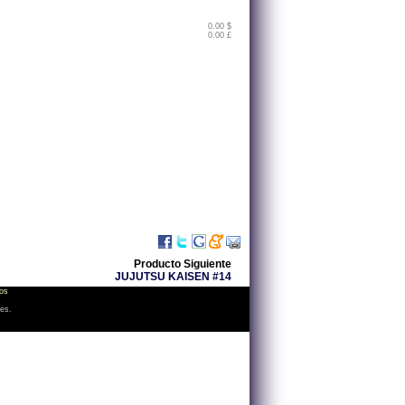
0.00 $
0.00 £
Producto Siguiente
JUJUTSU KAISEN #14
os
les.