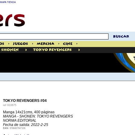
MAPA TIENDA
buscar
os
>
Juegos
>
Mercha
>
Cine
>
>
>
 Shonen
Tokyo Revengers
TOKYO REVENGERS #04
ref
910875
Manga 14x21cms, 400 páginas
MANGA - SHONEN: TOKYO REVENGERS
NORMA EDITORIAL
Fecha de salida: 2022-2-25
EAN:
9788467947106