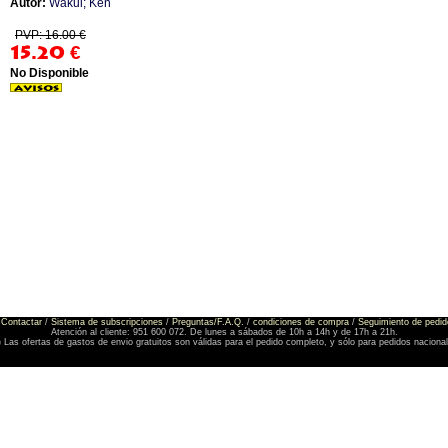
Autor:
Wakui; Ken
PVP: 16.00 €
15.20
€
No Disponible
Contactar
/
Sistema de subscripciones
/
Preguntas/F.A.Q.
/
condiciones de compra
/
Seguimiento de pedid
Atención al cliente: 951 600 072. De lunes a sábados de 10h a 14h y de 17h a 21h.
) Las ofertas de gastos de envio gratuitos son válidas para el pedido completo, y sólo para pedidos naciona