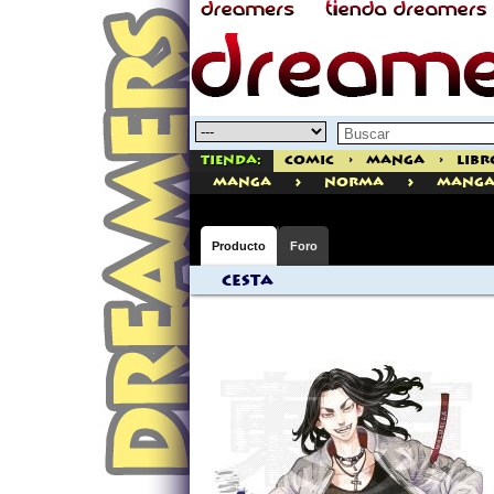
Tienda:
Comic
>
Manga
>
Libr
>
>
manga
Norma
Manga
Producto
Foro
Cesta