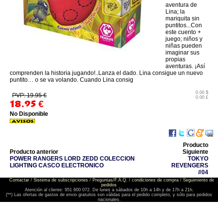
aventura de
Lina; la
mariquita sin
puntitos...Con
este cuento +
juego; niños y
niñas pueden
imaginar sus
propias
aventuras. ¡Así
comprenden la historia jugando!..Lanza el dado. Lina consigue un nuevo
puntito… o se va volando. Cuando Lina consig
0.00 $
PVP: 19.95 €
0.00 £
18.95
€
No Disponible
Producto
Producto anterior
Siguiente
POWER RANGERS LORD ZEDD COLECCION
TOKYO
LIGHTING CASCO ELECTRONICO
REVENGERS
#04
Contactar
/
Sistema de subscripciones
/
Preguntas/F.A.Q.
/
condiciones de compra
/
Seguimiento de
pedidos
Atención al cliente: 951 600 072. De lunes a sábados de 10h a 14h y de 17h a 21h.
(**) Las ofertas de gastos de envio gratuitos son válidas para el pedido completo, y sólo para pedidos
nacionales.