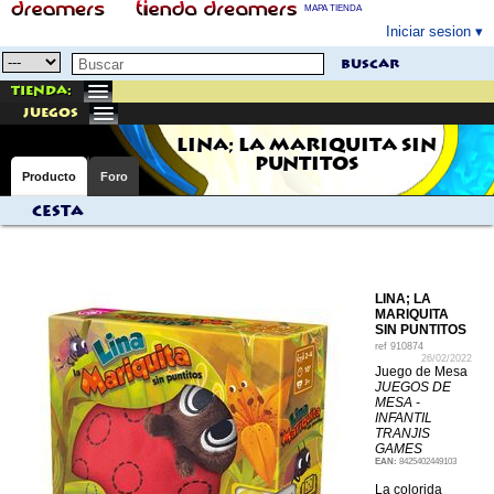
MAPA TIENDA
Iniciar sesion
buscar
Tienda:
juegos
LINA; LA MARIQUITA SIN
PUNTITOS
Producto
Foro
Cesta
LINA; LA
MARIQUITA
SIN PUNTITOS
ref
910874
26/02/2022
Juego de Mesa
JUEGOS DE
MESA -
INFANTIL
TRANJIS
GAMES
EAN:
8425402449103
La colorida