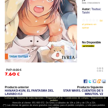
24
EAN:
9788419096678
Autor:
Tsutsui;
Taishi
☆☆☆☆☆
Sé
el primero en
opinar
No Disponible
0.00 $
PVP: 8.00 €
0.00 £
7.60
€
Producto anterior
Producto Siguiente
HANAKO-KUN; EL FANTASMA DEL
STAR WARS. CUENTOS DE 5
LAVABO #13
MINUTOS. V2
Contactar
/
Sistema de subscripciones
/
Preguntas/F.A.Q.
/
condiciones de compra
/
Seguimiento de
pedidos
Atención al cliente: 951 600 072. De lunes a sábados de 10h a 14h y de 17h a 21h.
(**) Las ofertas de gastos de envio gratuitos son válidas para el pedido completo, y sólo para pedidos
nacionales.