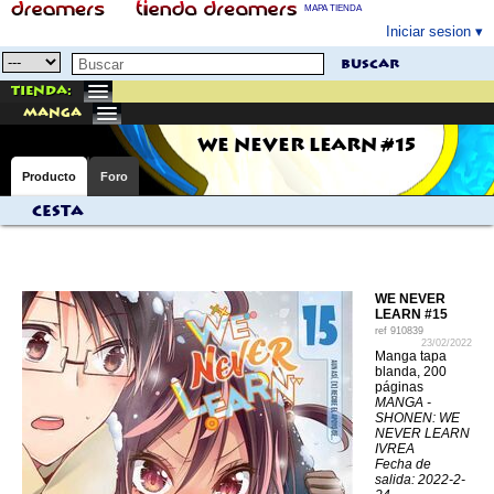
MAPA TIENDA
Iniciar sesion
buscar
Tienda:
manga
WE NEVER LEARN #15
Producto
Foro
Cesta
WE NEVER
LEARN #15
ref
910839
23/02/2022
Manga tapa
blanda, 200
páginas
MANGA -
SHONEN: WE
NEVER LEARN
IVREA
Fecha de
salida: 2022-2-