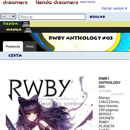
MAPA TIENDA
Iniciar sesion
buscar
Tienda:
manga
RWBY ANTHOLOGY #03
Producto
Foro
Cesta
RWBY
ANTHOLOGY
#03
ref
910805
23/02/2022
Manga
148x210cms,
tapa blanda,
168 páginas
MANGA -
SHONEN:
RWBY
PLANETA