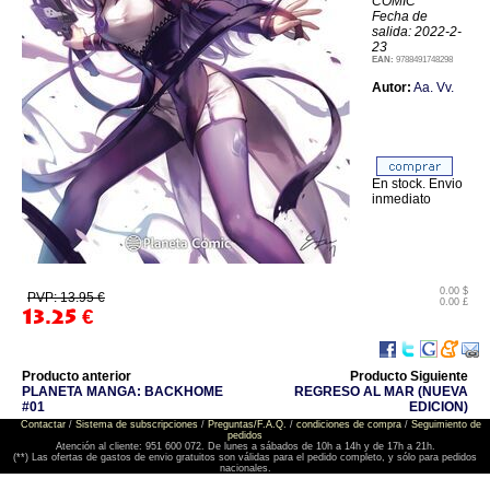
COMIC
Fecha de
salida: 2022-2-
23
EAN:
9788491748298
Autor:
Aa. Vv.
En stock. Envio
inmediato
0.00 $
PVP: 13.95 €
0.00 £
13.25
€
Producto anterior
Producto Siguiente
PLANETA MANGA: BACKHOME
REGRESO AL MAR (NUEVA
#01
EDICION)
Contactar
/
Sistema de subscripciones
/
Preguntas/F.A.Q.
/
condiciones de compra
/
Seguimiento de
pedidos
Atención al cliente: 951 600 072. De lunes a sábados de 10h a 14h y de 17h a 21h.
(**) Las ofertas de gastos de envio gratuitos son válidas para el pedido completo, y sólo para pedidos
nacionales.