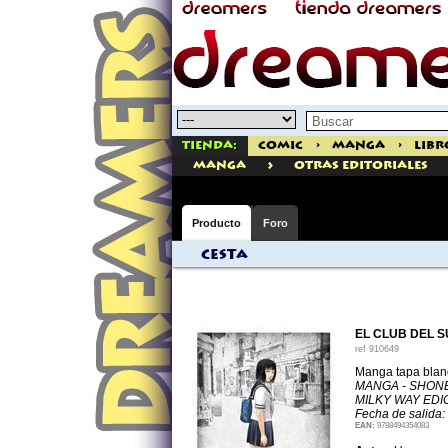
Tienda:
Comic
>
Manga
>
Libr
>
manga
Otras Editoriales
Producto
Foro
Cesta
EL CLUB DEL S
ref
910649
Manga tapa blan
MANGA - SHONE
MILKY WAY EDI
Fecha de salida:
EAN:
9788494354083