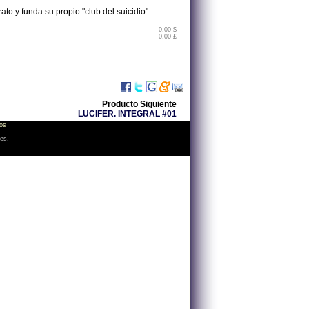
o y funda su propio "club del suicidio" ...
0.00 $
0.00 £
Producto Siguiente
LUCIFER. INTEGRAL #01
os
les.