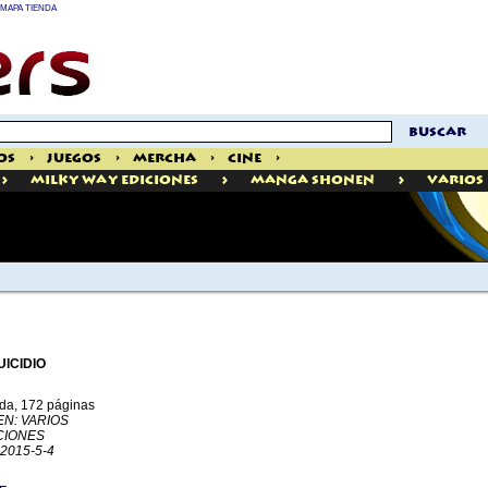
MAPA TIENDA
buscar
os
>
Juegos
>
Mercha
>
Cine
>
>
>
>
Milky Way Ediciones
Manga Shonen
Varios
UICIDIO
da, 172 páginas
N: VARIOS
CIONES
 2015-5-4