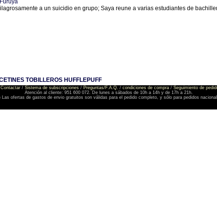
Furuya
ilagrosamente a un suicidio en grupo; Saya reune a varias estudiantes de bachillerat
CETINES TOBILLEROS HUFFLEPUFF
Contactar
/
Sistema de subscripciones
/
Preguntas/F.A.Q.
/
condiciones de compra
/
Seguimiento de pedid
Atención al cliente: 951 600 072. De lunes a sábados de 10h a 14h y de 17h a 21h.
) Las ofertas de gastos de envio gratuitos son válidas para el pedido completo, y sólo para pedidos naciona