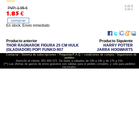
opinar
0.00 $
PVP: 1.95 €
0.00 £
1.85
€
En stock. Envio inmediato
Producto anterior
Producto Siguiente
THOR RAGNAROK FIGURA 25 CM HULK
HARRY POTTER
(GLADIADOR) POP! FUNKO-907
JARRA HOGWARTS
Contactar
/
Sistema de subscripciones
/
Preguntas/F.A.Q.
/
condiciones de compra
/
Seguimiento de
pedidos
Atención al cliente: 951 600 072. De lunes a sábados de 10h a 14h y de 17h a 21h.
(**) Las ofertas de gastos de envio gratuitos son válidas para el pedido completo, y sólo para pedidos
nacionales.