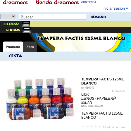
MAPA TIENDA
Iniciar sesion
buscar
Tienda:
libros
TEMPERA FACTIS 125ML BLANCO
Producto
Foro
Cesta
TEMPERA FACTIS 125ML
BLANCO
ref
910646
17/02/2022
Libro
LIBROS - PAPELERÍA
MILAN
EAN:
8411574008729
TEMPERA FACTIS 125ML
BLANCO
☆☆☆☆☆
Sé el primero en