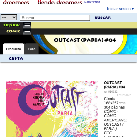
MAPA TIENDA
Iniciar sesion
buscar
Tienda:
comic
OUTCAST (PARIA) #04
Producto
Foro
Cesta
OUTCAST
(PARIA) #04
ref
910632
17/02/2022
Cómic
168x257cms,
304 páginas
CÓMIC -
CÓMIC
AMERICANO:
OUTCAST (
PARIA )
ECC