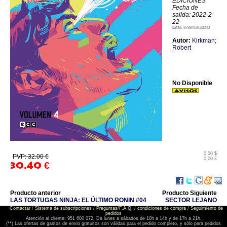
EDICIONES
Fecha de
salida: 2022-2-
22
EAN:
9788419163240
Autor:
Kirkman;
Robert
No Disponible
0.00 $
PVP: 32.00 €
0.00 £
30.40
€
Producto anterior
Producto Siguiente
LAS TORTUGAS NINJA: EL ÚLTIMO RONIN #04
SECTOR LEJANO
Contactar
/
Sistema de subscripciones
/
Preguntas/F.A.Q.
/
condiciones de compra
/
Seguimiento de
pedidos
Atención al cliente: 951 600 072. De lunes a sábados de 10h a 14h y de 17h a 21h.
(**) Las ofertas de gastos de envio gratuitos son válidas para el pedido completo, y sólo para pedidos