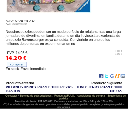
RAVENSBURGER
EAN:
4005556169245
Nuestros puzzles pueden ser un modo perfecto de relajarse tras una larga
jornada o de divertirse en familia durante un día lluvioso.La excelencia de
un puzzle Ravensburger es ya conocida. Conviértete en uno de los
millones de personas en experimentar un nu
0.00 $
PVP: 14.95 €
0.00 £
14.20
€
En stock. Envio inmediato
Producto anterior
Producto Siguiente
VILLANOS DISNEY PUZZLE 1000 PIEZAS
TOM Y JERRY PUZZLE 1000
GASTON
PIEZAS
Contactar
/
Sistema de subscripciones
/
Preguntas/F.A.Q.
/
condiciones de compra
/
Seguimiento de
pedidos
Atención al cliente: 951 600 072. De lunes a sábados de 10h a 14h y de 17h a 21h.
(**) Las ofertas de gastos de envio gratuitos son válidas para el pedido completo, y sólo para pedidos
nacionales.