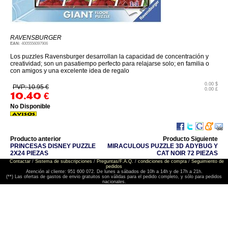
RAVENSBURGER
EAN:
4005556097906
Los puzzles Ravensburger desarrollan la capacidad de concentración y
creatividad; son un pasatiempo perfecto para relajarse solo; en familia o
con amigos y una excelente idea de regalo
0.00 $
PVP: 10.95 €
0.00 £
10.40
€
No Disponible
Producto anterior
Producto Siguiente
PRINCESAS DISNEY PUZZLE
MIRACULOUS PUZZLE 3D ADYBUG Y
2X24 PIEZAS
CAT NOIR 72 PIEZAS
Contactar
/
Sistema de subscripciones
/
Preguntas/F.A.Q.
/
condiciones de compra
/
Seguimiento de
pedidos
Atención al cliente: 951 600 072. De lunes a sábados de 10h a 14h y de 17h a 21h.
(**) Las ofertas de gastos de envio gratuitos son válidas para el pedido completo, y sólo para pedidos
nacionales.