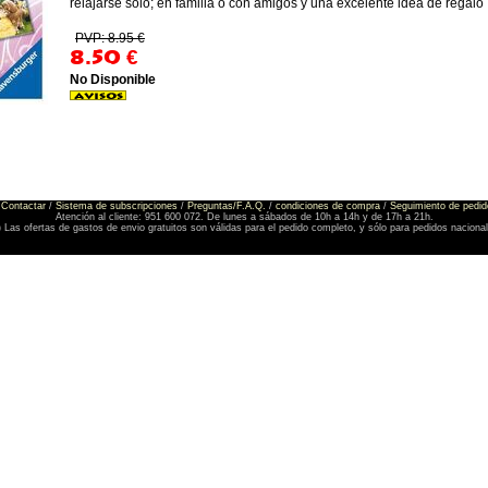
relajarse solo; en familia o con amigos y una excelente idea de regalo
PVP: 8.95 €
8.50
€
No Disponible
Contactar
/
Sistema de subscripciones
/
Preguntas/F.A.Q.
/
condiciones de compra
/
Seguimiento de pedid
Atención al cliente: 951 600 072. De lunes a sábados de 10h a 14h y de 17h a 21h.
) Las ofertas de gastos de envio gratuitos son válidas para el pedido completo, y sólo para pedidos naciona