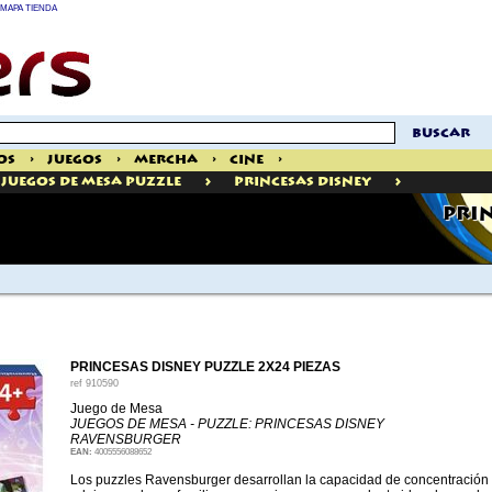
MAPA TIENDA
buscar
os
>
Juegos
>
Mercha
>
Cine
>
>
>
Juegos De Mesa Puzzle
Princesas Disney
PRIN
PRINCESAS DISNEY PUZZLE 2X24 PIEZAS
ref
910590
Juego de Mesa
JUEGOS DE MESA - PUZZLE: PRINCESAS DISNEY
RAVENSBURGER
EAN:
4005556088652
Los puzzles Ravensburger desarrollan la capacidad de concentración y