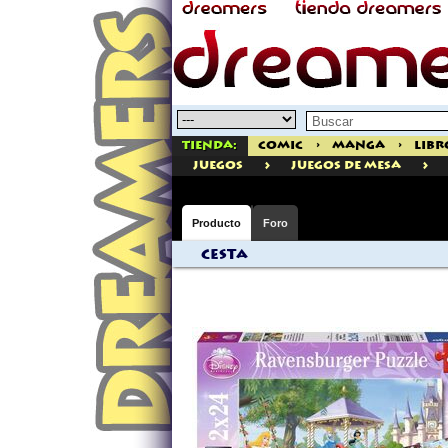
Tienda:
Comic
>
Manga
>
Libr
>
>
juegos
Juegos de Mesa
Producto
Foro
Cesta