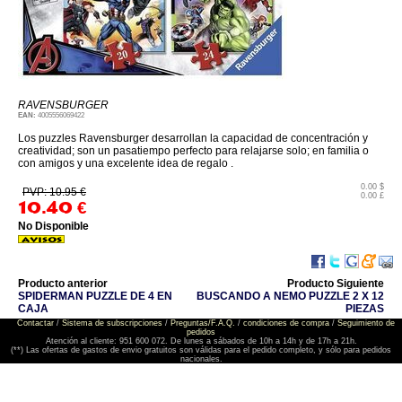
RAVENSBURGER
EAN:
4005556069422
Los puzzles Ravensburger desarrollan la capacidad de concentración y
creatividad; son un pasatiempo perfecto para relajarse solo; en familia o
con amigos y una excelente idea de regalo .
0.00 $
PVP: 10.95 €
0.00 £
10.40
€
No Disponible
Producto anterior
Producto Siguiente
SPIDERMAN PUZZLE DE 4 EN
BUSCANDO A NEMO PUZZLE 2 X 12
CAJA
PIEZAS
Contactar
/
Sistema de subscripciones
/
Preguntas/F.A.Q.
/
condiciones de compra
/
Seguimiento de
pedidos
Atención al cliente: 951 600 072. De lunes a sábados de 10h a 14h y de 17h a 21h.
(**) Las ofertas de gastos de envio gratuitos son válidas para el pedido completo, y sólo para pedidos
nacionales.