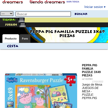
MAPA TIENDA
Iniciar sesion
buscar
Tienda:
juegos
PEPPA PIG FAMILIA PUZZLE 3X49
PIEZAS
Producto
Foro
Cesta
PEPPA PIG
FAMILIA
PUZZLE 3X49
PIEZAS
ref
910583
17/02/2022
Juego de Mesa
JUEGOS DE
MESA -
PUZZLE:
PEPPA PIG