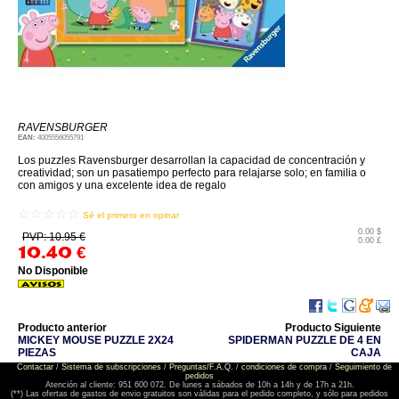
RAVENSBURGER
EAN:
4005556055791
Los puzzles Ravensburger desarrollan la capacidad de concentración y
creatividad; son un pasatiempo perfecto para relajarse solo; en familia o
con amigos y una excelente idea de regalo
☆☆☆☆☆
Sé el primero en opinar
0.00 $
PVP: 10.95 €
0.00 £
10.40
€
No Disponible
Producto anterior
Producto Siguiente
MICKEY MOUSE PUZZLE 2X24
SPIDERMAN PUZZLE DE 4 EN
PIEZAS
CAJA
Contactar
/
Sistema de subscripciones
/
Preguntas/F.A.Q.
/
condiciones de compra
/
Seguimiento de
pedidos
Atención al cliente: 951 600 072. De lunes a sábados de 10h a 14h y de 17h a 21h.
(**) Las ofertas de gastos de envio gratuitos son válidas para el pedido completo, y sólo para pedidos