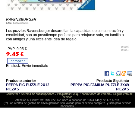
RAVENSBURGER
EAN:
4005556055784
Los puzzles Ravensburger desarrollan la capacidad de concentración y
creatividad; son un pasatiempo perfecto para relajarse solo; en familia o
con amigos y una excelente idea de regalo
0.00 $
PVP: 9.95 €
0.00 £
9.45
€
En stock. Envio inmediato
Producto anterior
Producto Siguiente
PEPPA PIG PUZZLE 2X12
PEPPA PIG FAMILIA PUZZLE 3X49
PIEZAS
PIEZAS
Contactar
/
Sistema de subscripciones
/
Preguntas/F.A.Q.
/
condiciones de compra
/
Seguimiento de
pedidos
Atención al cliente: 951 600 072. De lunes a sábados de 10h a 14h y de 17h a 21h.
(**) Las ofertas de gastos de envio gratuitos son válidas para el pedido completo, y sólo para pedidos
nacionales.