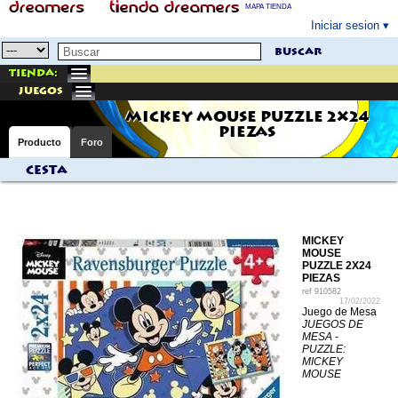
MAPA TIENDA
Iniciar sesion
buscar
Tienda:
juegos
MICKEY MOUSE PUZZLE 2X24
PIEZAS
Producto
Foro
Cesta
MICKEY
MOUSE
PUZZLE 2X24
PIEZAS
ref
910582
17/02/2022
Juego de Mesa
JUEGOS DE
MESA -
PUZZLE:
MICKEY
MOUSE