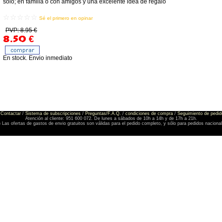
solo; en familia o con amigos y una excelente idea de regalo
☆☆☆☆☆
Sé el primero en opinar
PVP: 8.95 €
8.50
€
En stock. Envio inmediato
Contactar
/
Sistema de subscripciones
/
Preguntas/F.A.Q.
/
condiciones de compra
/
Seguimiento de pedid
Atención al cliente: 951 600 072. De lunes a sábados de 10h a 14h y de 17h a 21h.
) Las ofertas de gastos de envio gratuitos son válidas para el pedido completo, y sólo para pedidos naciona