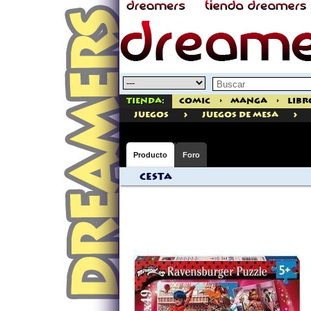
Tienda:
Comic
>
Manga
>
Libr
>
>
juegos
Juegos de Mesa
Producto
Foro
Cesta