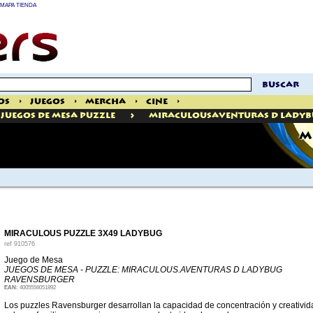
MAPA TIENDA
buscar
os
>
Juegos
>
Mercha
>
Cine
>
>
Juegos De Mesa Puzzle
MiraculousAventuras D Ladyb
M
MIRACULOUS PUZZLE 3X49 LADYBUG
ref
910576
Juego de Mesa
JUEGOS DE MESA - PUZZLE: MIRACULOUS.AVENTURAS D LADYBUG
RAVENSBURGER
EAN:
4005556051892
Los puzzles Ravensburger desarrollan la capacidad de concentración y creativid