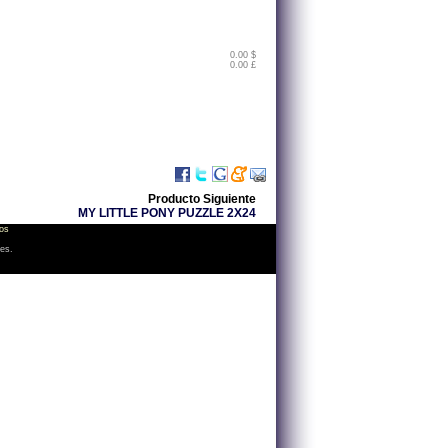
0.00 $
0.00 £
Producto Siguiente
MY LITTLE PONY PUZZLE 2X24
os
les.