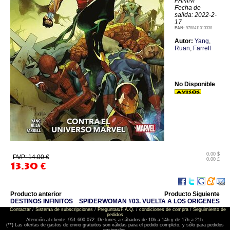
PANINI
Fecha de
salida: 2022-2-
17
EAN:
9788411013338
Autor:
Yang
,
Ruan
,
Farrell
No Disponible
0.00 $
PVP: 14.00 €
0.00 £
13.30
€
Producto anterior
Producto Siguiente
DESTINOS INFINITOS
SPIDERWOMAN #03. VUELTA A LOS ORIGENES
Contactar
/
Sistema de subscripciones
/
Preguntas/F.A.Q.
/
condiciones de compra
/
Seguimiento de
pedidos
Atención al cliente: 951 600 072. De lunes a sábados de 10h a 14h y de 17h a 21h.
(**) Las ofertas de gastos de envio gratuitos son válidas para el pedido completo, y sólo para pedidos