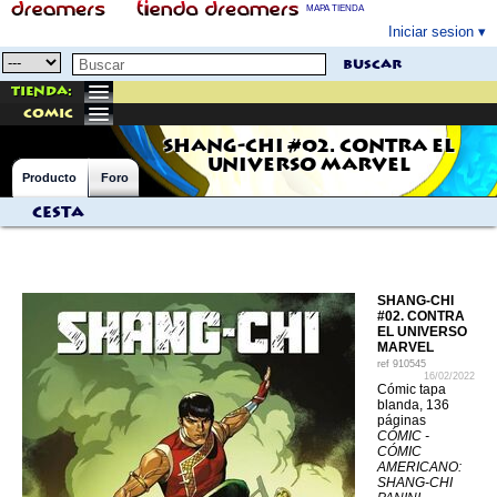
MAPA TIENDA
Iniciar sesion
buscar
Tienda:
comic
SHANG-CHI #02. CONTRA EL
UNIVERSO MARVEL
Producto
Foro
Cesta
SHANG-CHI
#02. CONTRA
EL UNIVERSO
MARVEL
ref
910545
16/02/2022
Cómic tapa
blanda, 136
páginas
CÓMIC -
CÓMIC
AMERICANO:
SHANG-CHI