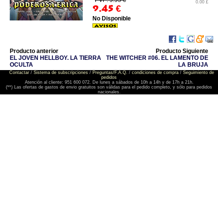
PVP: 9.95 €
0.00 £
9.45
€
No Disponible
Producto anterior
Producto Siguiente
EL JOVEN HELLBOY. LA TIERRA
THE WITCHER #06. EL LAMENTO DE
OCULTA
LA BRUJA
Contactar
/
Sistema de subscripciones
/
Preguntas/F.A.Q.
/
condiciones de compra
/
Seguimiento de
pedidos
Atención al cliente: 951 600 072. De lunes a sábados de 10h a 14h y de 17h a 21h.
(**) Las ofertas de gastos de envio gratuitos son válidas para el pedido completo, y sólo para pedidos
nacionales.