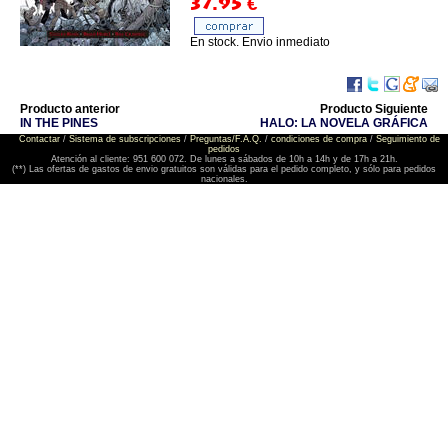
37.95
€
En stock. Envio inmediato
Producto anterior
Producto Siguiente
IN THE PINES
HALO: LA NOVELA GRÁFICA
Contactar
/
Sistema de subscripciones
/
Preguntas/F.A.Q.
/
condiciones de compra
/
Seguimiento de
pedidos
Atención al cliente: 951 600 072. De lunes a sábados de 10h a 14h y de 17h a 21h.
(**) Las ofertas de gastos de envio gratuitos son válidas para el pedido completo, y sólo para pedidos
nacionales.