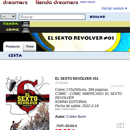
MAPA TIENDA
Iniciar sesion
buscar
Tienda:
comic
EL SEXTO REVÓLVER #01
Producto
Foro
Cesta
EL SEXTO REVÓLVER #01
ref
910485
15/02/2022
Cómic 170x260cms, 368 páginas
CÓMIC - CÓMIC AMERICANO: EL SEXTO
REVOLVER
NORMA EDITORIAL
Fecha de salida: 2022-2-18
EAN:
9788467949278
Autor:
Cullen Bunn
0.00 $
PVP: 39.95 €
0.00 £