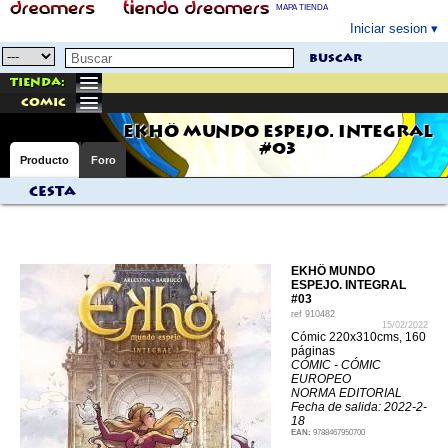
MAPA TIENDA
Iniciar sesion
buscar
Tienda:
comic
EKHÖ MUNDO ESPEJO. INTEGRAL
#03
Producto
Foro
Cesta
EKHÖ MUNDO
ESPEJO. INTEGRAL
#03
ref
910482
15/02/2022
Cómic 220x310cms, 160
páginas
CÓMIC - CÓMIC
EUROPEO
NORMA EDITORIAL
Fecha de salida: 2022-2-
18
EAN:
9788467950700