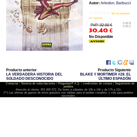
Autor:
Arleston; Barbucci
☆☆☆☆☆
Sé el primero
en opinar
0.00 $
PVP: 32.00 €
0.00 £
30.40
€
No Disponible
Producto anterior
Producto Siguiente
LA VERDADERA HISTORIA DEL
BLAKE Y MORTIMER #28. EL
SOLDADO DESCONOCIDO
ÚLTIMO ESPADÓN
Contactar
/
Sistema de subscripciones
/
Preguntas/F.A.Q.
/
condiciones de compra
/
Seguimiento de
pedidos
Atención al cliente: 951 600 072. De lunes a sábados de 10h a 14h y de 17h a 21h.
(**) Las ofertas de gastos de envio gratuitos son válidas para el pedido completo, y sólo para pedidos
nacionales.