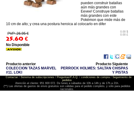
pueden construir batallas
aún más grandes con
Eevee! Construye batallas
más grandes con este
Pokémon que mide más de
10 cm de alto; y crea una postura heroica al colocarlo en difer
0.00 $
PVP: 26.95 €
0.00 £
25.60
€
No Disponible
Producto anterior
Producto Siguiente
COLECCION TAZAS MARVEL
PERROCK HOLMES: SALTAN CHISPAS
#11. LOKI
Y PISTAS
Contactar
/
Sistema de subscripciones
/
Preguntas/F.A.Q.
/
condiciones de compra
/
Seguimiento de
pedidos
Atención al cliente: 951 600 072. De lunes a sábados de 10h a 14h y de 17h a 21h.
(**) Las ofertas de gastos de envio gratuitos son válidas para el pedido completo, y sólo para pedidos
nacionales.