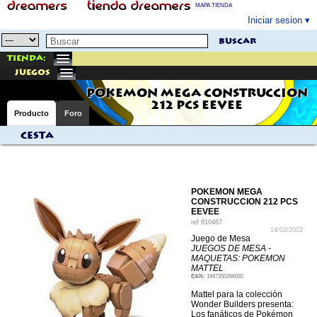
MAPA TIENDA
Iniciar sesion
buscar
Tienda:
juegos
POKEMON MEGA CONSTRUCCION
212 PCS EEVEE
Producto
Foro
Cesta
POKEMON MEGA
CONSTRUCCION 212 PCS
EEVEE
ref
910467
14/02/2022
Juego de Mesa
JUEGOS DE MESA -
MAQUETAS: POKEMON
MATTEL
EAN:
1947350266092
Mattel para la colección
Wonder Builders presenta:
Los fanáticos de Pokémon