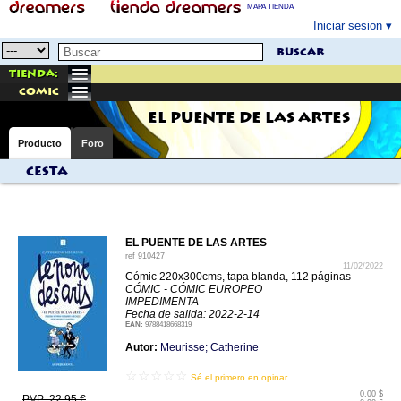
MAPA TIENDA
Iniciar sesion
buscar
Tienda:
comic
EL PUENTE DE LAS ARTES
Producto
Foro
Cesta
EL PUENTE DE LAS ARTES
ref
910427
11/02/2022
Cómic 220x300cms, tapa blanda, 112 páginas
CÓMIC - CÓMIC EUROPEO
IMPEDIMENTA
Fecha de salida: 2022-2-14
EAN:
9788418668319
Autor:
Meurisse; Catherine
☆☆☆☆☆
Sé el primero en opinar
0.00 $
PVP: 22.95 €