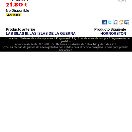
0.00 £
21.80
€
No Disponible
Producto anterior
Producto Siguiente
LAS ISLAS III. LAS ISLAS DE LA GUERRA
HORRORSTOR
Contactar
/
Sistema de subscripciones
/
Preguntas/F.A.Q.
/
condiciones de compra
/
Seguimiento de
pedidos
Atención al cliente: 951 600 072. De lunes a sábados de 10h a 14h y de 17h a 21h.
(**) Las ofertas de gastos de envio gratuitos son válidas para el pedido completo, y sólo para pedidos
nacionales.