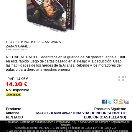
COLECCIONABLES:
STAR WARS
Z-MAN GAMES
EAN:
8435407638341
NO HABRÁ TRATO.... Adentraos en la guarida del vil gánster Jabba el Hutt
en este rápido juego de cartas basado en el riesgo y la deducción. Usad
las habilidades de los héroes de la Alianza Rebelde y los moradores del
palacio para derrotar a vuestros enemig
0.00 $
PVP: 14.95 €
0.00 £
14.20
€
No Disponible
Producto
Producto Siguiente
anterior
MAGIC - KAMIGAWA: DINASTÍA DE NEÓN SOBRE DE
PENTAGO
EDICIÓN (CASTELLANO)
Contactar
/
Sistema de subscripciones
/
Preguntas/F.A.Q.
/
condiciones de compra
/
Seguimiento de
pedidos
Atención al cliente: 951 600 072. De lunes a sábados de 10h a 14h y de 17h a 21h.
(**) Las ofertas de gastos de envio gratuitos son válidas para el pedido completo, y sólo para pedidos