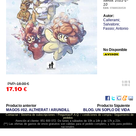
salida: 2022-2-
10
EAN:
9788893364539
Autor:
Callerami;
Salvatore;
Fassio; Antonio
No Disponible
0.00 $
PVP: 18.00 €
0.00 £
17.10
€
Producto anterior
Producto Siguiente
MAGOS #02. ALTHERAT / ARUNDILL
BLOG. UN SOPLO DE VIDA
Contactar
/
Sistema de subscripciones
/
Preguntas/F.A.Q.
/
condiciones de compra
/
Seguimiento de
pedidos
Atención al cliente: 951 600 072. De lunes a sábados de 10h a 14h y de 17h a 21h.
(**) Las ofertas de gastos de envio gratuitos son válidas para el pedido completo, y sólo para pedidos
nacionales.