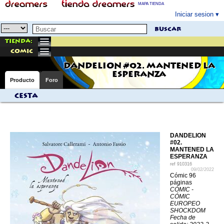
MAPA TIENDA
Iniciar sesion
buscar
Tienda:
comic
DANDELION #02. MANTENED LA
ESPERANZA
Producto
Foro
Cesta
DANDELION
#02.
MANTENED LA
ESPERANZA
ref
910316
09/02/2022
Cómic 96
páginas
CÓMIC -
CÓMIC
EUROPEO
SHOCKDOM
Fecha de