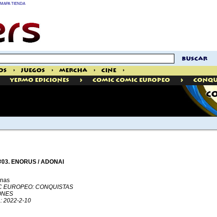
MAPA TIENDA
buscar
os
>
Juegos
>
Mercha
>
Cine
>
>
>
Yermo Ediciones
Comic Comic Europeo
Conqu
CO
03. ENORUS / ADONAI
inas
IC EUROPEO: CONQUISTAS
ONES
a: 2022-2-10