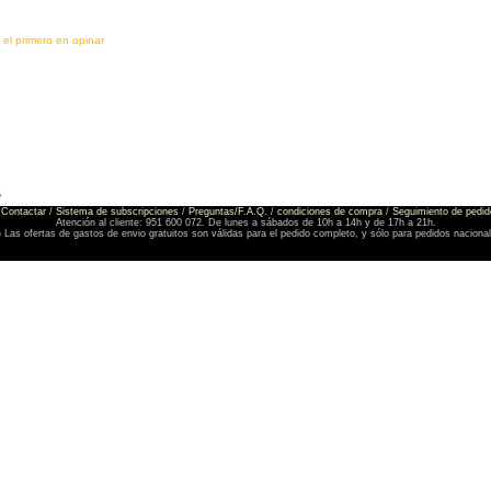
 el primero en opinar
S
Contactar
/
Sistema de subscripciones
/
Preguntas/F.A.Q.
/
condiciones de compra
/
Seguimiento de pedid
Atención al cliente: 951 600 072. De lunes a sábados de 10h a 14h y de 17h a 21h.
) Las ofertas de gastos de envio gratuitos son válidas para el pedido completo, y sólo para pedidos naciona