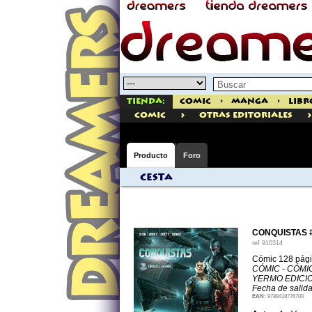
Tienda:
Comic
>
Manga
>
Libr
>
>
comic
Otras Editoriales
Producto
Foro
Cesta
CONQUISTAS #
ref
910314
Cómic 128 pág
CÓMIC - CÓM
YERMO EDICI
Fecha de salid
EAN:
9788418776700