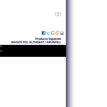
0.00 $
0.00 £
Producto Siguiente
MAGOS #02. ALTHERAT / ARUNDILL
os
les.