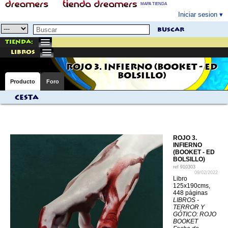
MAPA TIENDA
Iniciar sesion
buscar
Tienda:
libros
ROJO 3. INFIERNO (BOOKET - ED
BOLSILLO)
Producto
Foro
Cesta
ROJO 3.
INFIERNO
(BOOKET - ED
BOLSILLO)
ref
910303
09/02/2022
Libro
125x190cms,
448 páginas
LIBROS -
TERROR Y
GÓTICO: ROJO
BOOKET