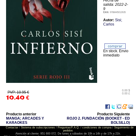
Fecha de
salida: 2022-2-
9
EAN:
9788445012635
Autor:
Sisi;
Carlos
En stock. Envio
inmediato
0.00 $
PVP: 10.95 €
0.00 £
10.40
€
Producto anterior
Producto Siguiente
MANGA; ARCADES Y
ROJO 2. FUNDACIÓN (BOOKET - ED
KARAOKES
BOLSILLO)
Contactar
/
Sistema de subscripciones
/
Preguntas/F.A.Q.
/
condiciones de compra
/
Seguimiento de
pedidos
Atención al cliente: 951 600 072. De lunes a sábados de 10h a 14h y de 17h a 21h.