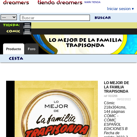
MAPA TIENDA
Iniciar sesion
buscar
Tienda:
comic
LO MEJOR DE LA FAMILIA
TRAPISONDA
Producto
Foro
Cesta
LO MEJOR DE
LA FAMILIA
TRAPISONDA
ref
910266
09/02/2022
Cómic
218x304cms,
144 páginas
CÓMIC -
CÓMIC
ESPAÑOL
EDICIONES B
Fecha de