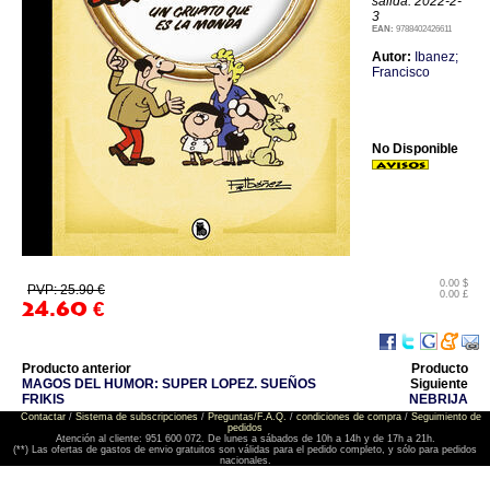
salida: 2022-2-
3
EAN:
9788402426611
Autor:
Ibanez;
Francisco
No Disponible
0.00 $
PVP: 25.90 €
0.00 £
24.60
€
Producto anterior
Producto
MAGOS DEL HUMOR: SUPER LOPEZ. SUEÑOS
Siguiente
FRIKIS
NEBRIJA
Contactar
/
Sistema de subscripciones
/
Preguntas/F.A.Q.
/
condiciones de compra
/
Seguimiento de
pedidos
Atención al cliente: 951 600 072. De lunes a sábados de 10h a 14h y de 17h a 21h.
(**) Las ofertas de gastos de envio gratuitos son válidas para el pedido completo, y sólo para pedidos
nacionales.