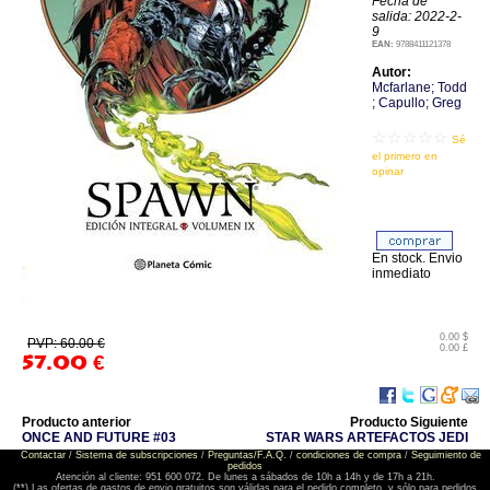
Fecha de
salida: 2022-2-
9
EAN:
9788411121378
Autor:
Mcfarlane; Todd
; Capullo; Greg
☆☆☆☆☆
Sé
el primero en
opinar
En stock. Envio
inmediato
0.00 $
PVP: 60.00 €
0.00 £
57.00
€
Producto anterior
Producto Siguiente
ONCE AND FUTURE #03
STAR WARS ARTEFACTOS JEDI
Contactar
/
Sistema de subscripciones
/
Preguntas/F.A.Q.
/
condiciones de compra
/
Seguimiento de
pedidos
Atención al cliente: 951 600 072. De lunes a sábados de 10h a 14h y de 17h a 21h.
(**) Las ofertas de gastos de envio gratuitos son válidas para el pedido completo, y sólo para pedidos