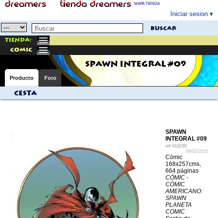
MAPA TIENDA
Iniciar sesion
buscar
Tienda:
comic
SPAWN INTEGRAL #09
Producto
Foro
Cesta
SPAWN
INTEGRAL #09
ref
910230
09/02/2022
Cómic
168x257cms,
664 páginas
CÓMIC -
CÓMIC
AMERICANO:
SPAWN
PLANETA
COMIC