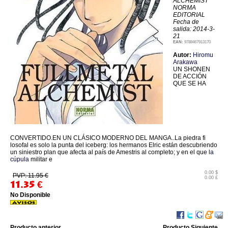
ALCHEMIST
NORMA
EDITORIAL
Fecha de
salida: 2014-3-
21
EAN:
9788467913170
Autor:
Hiromu
Arakawa
UN SHONEN
DE ACCIÓN
QUE SE HA
CONVERTIDO.EN UN CLÁSICO MODERNO DEL MANGA..La piedra fi
losofal es solo la punta del iceberg: los hermanos Elric están descubriendo
un siniestro plan que afecta al país de Amestris al completo; y en el que
la
cúpula
militar e
0.00 $
PVP: 11.95 €
0.00 £
11.35
€
No Disponible
Producto anterior
Producto Siguiente