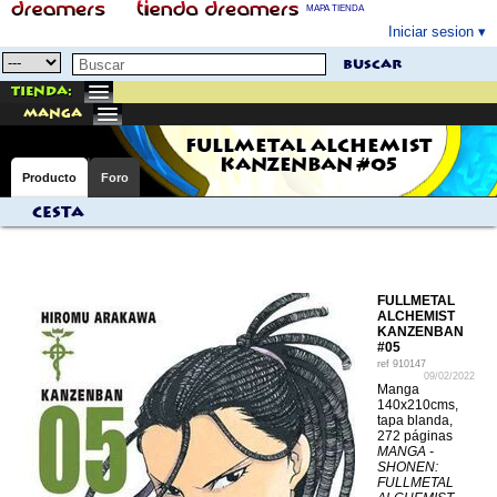
MAPA TIENDA
Iniciar sesion
buscar
Tienda:
manga
FULLMETAL ALCHEMIST
KANZENBAN #05
Producto
Foro
Cesta
FULLMETAL
ALCHEMIST
KANZENBAN
#05
ref
910147
09/02/2022
Manga
140x210cms,
tapa blanda,
272 páginas
MANGA -
SHONEN:
FULLMETAL