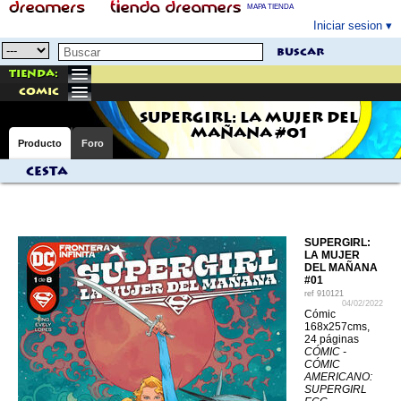
MAPA TIENDA
Iniciar sesion
buscar
Tienda:
comic
SUPERGIRL: LA MUJER DEL
MAÑANA #01
Producto
Foro
Cesta
SUPERGIRL:
LA MUJER
DEL MAÑANA
#01
ref
910121
04/02/2022
Cómic
168x257cms,
24 páginas
CÓMIC -
CÓMIC
AMERICANO:
SUPERGIRL