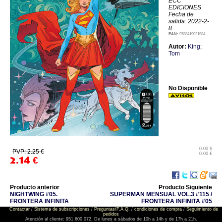
ECC
EDICIONES
Fecha de
salida: 2022-2-
8
EAN:
9788419021984
Autor:
King;
Tom
No Disponible
0.00 $
PVP: 2.25 €
0.00 £
2.14
€
Producto anterior
Producto Siguiente
NIGHTWING #05.
SUPERMAN MENSUAL VOL.3 #115 /
FRONTERA INFINITA
FRONTERA INFINITA #05
Contactar
/
Sistema de subscripciones
/
Preguntas/F.A.Q.
/
condiciones de compra
/
Seguimiento de
pedidos
Atención al cliente: 951 600 072. De lunes a sábados de 10h a 14h y de 17h a 21h.