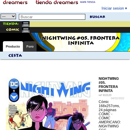
MAPA TIENDA
Iniciar sesion
buscar
Tienda:
comic
NIGHTWING #05. FRONTERA
INFINITA
Producto
Foro
Cesta
NIGHTWING
#05.
FRONTERA
INFINITA
ref
910120
04/02/2022
Cómic
168x257cms,
24 páginas
CÓMIC -
CÓMIC
AMERICANO:
NIGHTWING