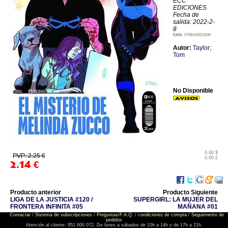
ECC
EDICIONES
Fecha de
salida: 2022-2-
8
EAN:
9788419021946
Autor:
Taylor;
Tom
No Disponible
0.00 $
PVP: 2.25 €
0.00 £
2.14
€
Producto anterior
Producto Siguiente
LIGA DE LA JUSTICIA #120 /
SUPERGIRL: LA MUJER DEL
FRONTERA INFINITA #05
MAÑANA #01
Contactar
/
Sistema de subscripciones
/
Preguntas/F.A.Q.
/
condiciones de compra
/
Seguimiento de
pedidos
Atención al cliente: 951 600 072. De lunes a sábados de 10h a 14h y de 17h a 21h.