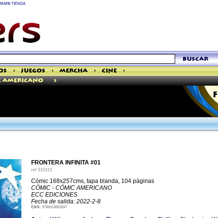
MAPA TIENDA
buscar
os
>
Juegos
>
Mercha
>
Cine
>
>
c Americano
FRONTERA INFINITA #01
ref
910115
Cómic 168x257cms, tapa blanda, 104 páginas
CÓMIC - CÓMIC AMERICANO
ECC EDICIONES
Fecha de salida: 2022-2-8
EAN:
9788418862847