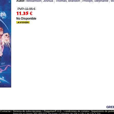
Autor:
Williamson; Joshua ; Thomas; Brandon ; Phillips; Stephanie ; W
PVP: 11.95 €
11.35
€
No Disponible
GREE
Contactar
/
Sistema de subscripciones
/
Preguntas/F.A.Q.
/
condiciones de compra
/
Seguimiento de pedid
Atención al cliente: 951 600 072. De lunes a sábados de 10h a 14h y de 17h a 21h.