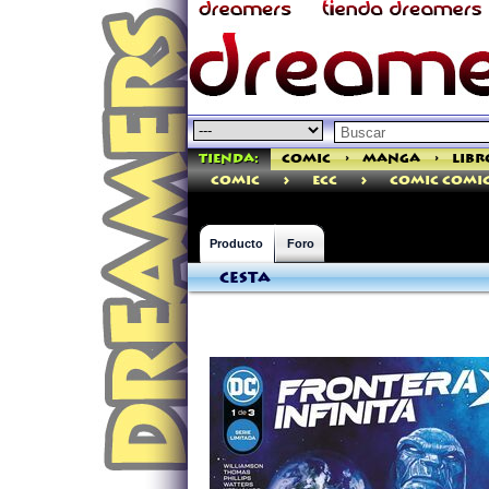
Tienda:
Comic
>
Manga
>
Libr
>
>
comic
ECC
Comic Comi
Producto
Foro
Cesta