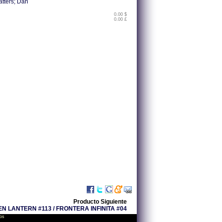
atters; Dan
0.00 $
0.00 £
Producto Siguiente
N LANTERN #113 / FRONTERA INFINITA #04
os