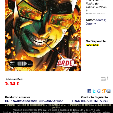
EDICIONES
Fecha de
salida: 2022-2-
8
EAN:
9788418862823
Autor:
Adams;
Jeremy
No Disponible
0.00 $
PVP: 2.25 €
0.00 £
2.14
€
Producto anterior
Producto Siguiente
EL PRÓXIMO BATMAN: SEGUNDO HIJO
FRONTERA INFINITA #01
Contactar
/
Sistema de subscripciones
/
Preguntas/F.A.Q.
/
condiciones de compra
/
Seguimiento de
pedidos
Atención al cliente: 951 600 072. De lunes a sábados de 10h a 14h y de 17h a 21h.
(**) Las ofertas de gastos de envio gratuitos son válidas para el pedido completo, y sólo para pedidos