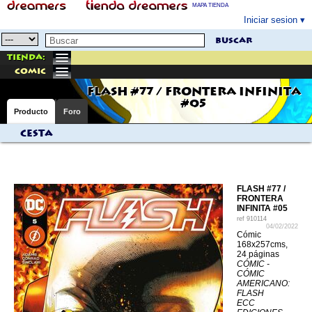
MAPA TIENDA
Iniciar sesion
buscar
Tienda:
comic
FLASH #77 / FRONTERA INFINITA
#05
Producto
Foro
Cesta
FLASH #77 /
FRONTERA
INFINITA #05
ref
910114
04/02/2022
Cómic
168x257cms,
24 páginas
CÓMIC -
CÓMIC
AMERICANO:
FLASH
ECC