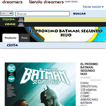
MAPA TIENDA
Iniciar sesion
buscar
Tienda:
comic
EL PRÓXIMO BATMAN: SEGUNDO
HIJO
Producto
Foro
Cesta
EL PRÓXIMO
BATMAN:
SEGUNDO
HIJO
ref
910113
04/02/2022
Cómic
168x257cms,
128 páginas
CÓMIC -
CÓMIC
AMERICANO:
BATMAN