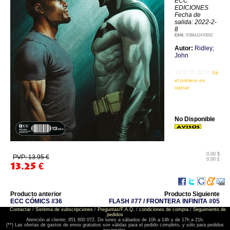
ECC
EDICIONES
Fecha de
salida: 2022-2-
8
EAN:
9788412470932
Autor:
Ridley;
John
☆☆☆☆☆
Sé
el primero en
opinar
No Disponible
0.00 $
PVP: 13.95 €
0.00 £
13.25
€
Producto anterior
Producto Siguiente
ECC CÓMICS #36
FLASH #77 / FRONTERA INFINITA #05
Contactar
/
Sistema de subscripciones
/
Preguntas/F.A.Q.
/
condiciones de compra
/
Seguimiento de
pedidos
Atención al cliente: 951 600 072. De lunes a sábados de 10h a 14h y de 17h a 21h.
(**) Las ofertas de gastos de envio gratuitos son válidas para el pedido completo, y sólo para pedidos