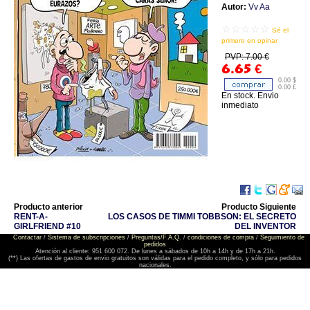
Autor:
Vv Aa
☆☆☆☆☆
Sé el
primero en opinar
PVP: 7.00 €
6.65
€
0.00 $
0.00 £
En stock. Envio
inmediato
Producto anterior
Producto Siguiente
RENT-A-
LOS CASOS DE TIMMI TOBBSON: EL SECRETO
GIRLFRIEND #10
DEL INVENTOR
Contactar
/
Sistema de subscripciones
/
Preguntas/F.A.Q.
/
condiciones de compra
/
Seguimiento de
pedidos
Atención al cliente: 951 600 072. De lunes a sábados de 10h a 14h y de 17h a 21h.
(**) Las ofertas de gastos de envio gratuitos son válidas para el pedido completo, y sólo para pedidos
nacionales.