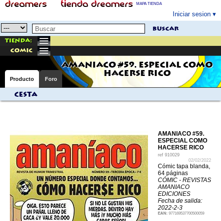
MAPA TIENDA
Iniciar sesion
buscar
Tienda:
comic
AMANIACO #59. ESPECIAL COMO
HACERSE RICO
Producto
Foro
Cesta
AMANIACO #59.
ESPECIAL COMO
HACERSE RICO
ref
910029
02/02/2022
Cómic tapa blanda,
64 páginas
CÓMIC - REVISTAS
AMANIACO
EDICIONES
Fecha de salida:
2022-2-3
EAN:
977169537700500059