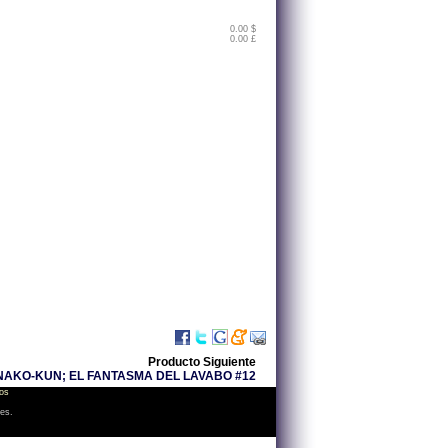
0.00 $
0.00 £
Producto Siguiente
AKO-KUN; EL FANTASMA DEL LAVABO #12
os
les.