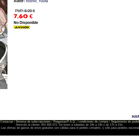
Autor:
Nishio; Yuuta
PVP: 8.00 €
7.60
€
No Disponible
HAN
Contactar
/
Sistema de subscripciones
/
Preguntas/F.A.Q.
/
condiciones de compra
/
Seguimiento de pedid
Atención al cliente: 951 600 072. De lunes a sábados de 10h a 14h y de 17h a 21h.
) Las ofertas de gastos de envio gratuitos son válidas para el pedido completo, y sólo para pedidos naciona