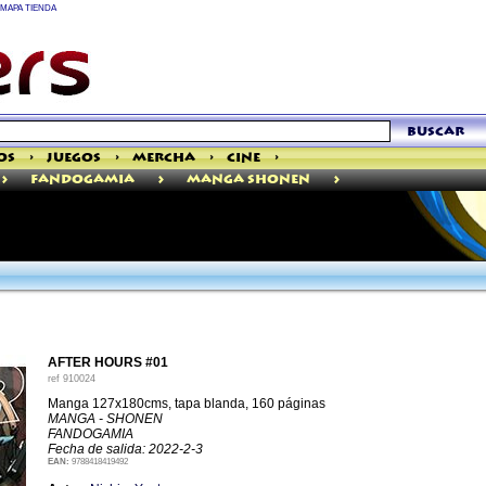
MAPA TIENDA
buscar
os
>
Juegos
>
Mercha
>
Cine
>
>
>
>
Fandogamia
Manga Shonen
AFTER HOURS #01
ref
910024
Manga 127x180cms, tapa blanda, 160 páginas
MANGA - SHONEN
FANDOGAMIA
Fecha de salida: 2022-2-3
EAN:
9788418419492