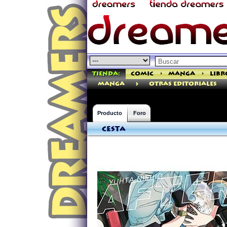
Tienda:
Comic
>
Manga
>
Libr
>
manga
Otras Editoriales
Producto
Foro
Cesta