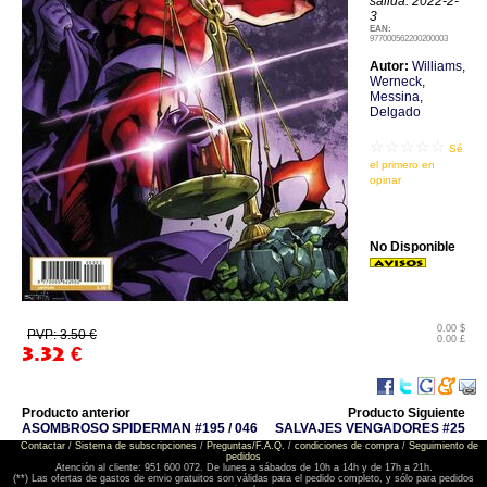
salida: 2022-2-
3
EAN:
977000562200200003
Autor:
Williams
,
Werneck
,
Messina
,
Delgado
☆☆☆☆☆
Sé
el primero en
opinar
No Disponible
0.00 $
PVP: 3.50 €
0.00 £
3.32
€
Producto anterior
Producto Siguiente
ASOMBROSO SPIDERMAN #195 / 046
SALVAJES VENGADORES #25
Contactar
/
Sistema de subscripciones
/
Preguntas/F.A.Q.
/
condiciones de compra
/
Seguimiento de
pedidos
Atención al cliente: 951 600 072. De lunes a sábados de 10h a 14h y de 17h a 21h.
(**) Las ofertas de gastos de envio gratuitos son válidas para el pedido completo, y sólo para pedidos