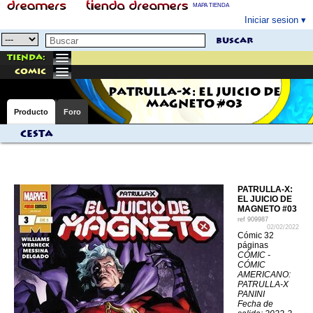
MAPA TIENDA
Iniciar sesion
buscar
Tienda:
comic
PATRULLA-X: EL JUICIO DE
MAGNETO #03
Producto
Foro
Cesta
PATRULLA-X:
EL JUICIO DE
MAGNETO #03
ref
909987
02/02/2022
Cómic 32
páginas
CÓMIC -
CÓMIC
AMERICANO:
PATRULLA-X
PANINI
Fecha de