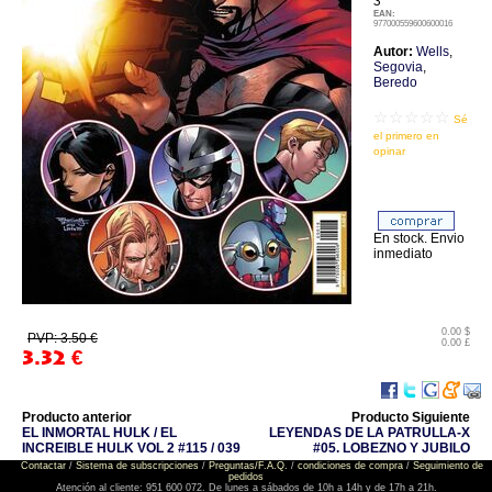
3
EAN:
977000559600600016
Autor:
Wells
,
Segovia
,
Beredo
☆☆☆☆☆
Sé
el primero en
opinar
En stock. Envio
inmediato
0.00 $
PVP: 3.50 €
0.00 £
3.32
€
Producto anterior
Producto Siguiente
EL INMORTAL HULK / EL
LEYENDAS DE LA PATRULLA-X
INCREIBLE HULK VOL 2 #115 / 039
#05. LOBEZNO Y JUBILO
Contactar
/
Sistema de subscripciones
/
Preguntas/F.A.Q.
/
condiciones de compra
/
Seguimiento de
pedidos
Atención al cliente: 951 600 072. De lunes a sábados de 10h a 14h y de 17h a 21h.