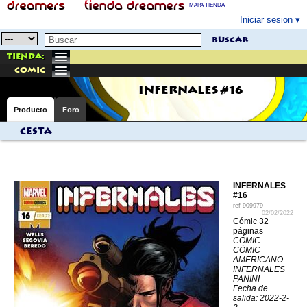
MAPA TIENDA
Iniciar sesion
buscar
Tienda:
comic
INFERNALES #16
Producto
Foro
Cesta
INFERNALES
#16
ref
909979
02/02/2022
Cómic 32
páginas
CÓMIC -
CÓMIC
AMERICANO:
INFERNALES
PANINI
Fecha de
salida: 2022-2-