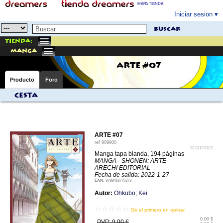
MAPA TIENDA
Iniciar sesion
buscar
Tienda:
manga
ARTE #07
Producto
Foro
Cesta
ARTE #07
ref
909900
31/01/2022
Manga tapa blanda, 194 páginas
MANGA - SHONEN: ARTE
ARECHI EDITORIAL
Fecha de salida: 2022-1-27
EAN:
9788418776373
Autor:
Ohkubo; Kei
☆☆☆☆☆
Sé el primero en opinar
0.00 $
PVP: 9.00 €