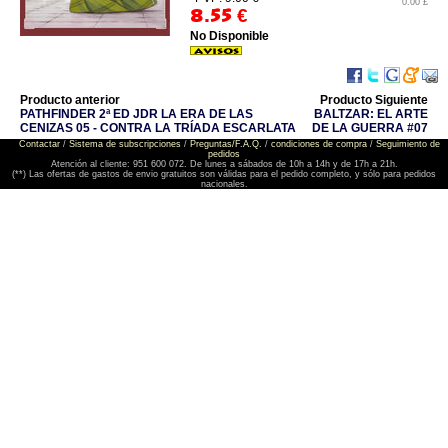
0.00 £
8.55
€
No Disponible
Producto anterior
Producto Siguiente
PATHFINDER 2ª ED JDR LA ERA DE LAS
BALTZAR: EL ARTE
CENIZAS 05 - CONTRA LA TRÍADA ESCARLATA
DE LA GUERRA #07
Contactar
/
Sistema de subscripciones
/
Preguntas/F.A.Q.
/
condiciones de compra
/
Seguimiento de
pedidos
Atención al cliente: 951 600 072. De lunes a sábados de 10h a 14h y de 17h a 21h.
(**) Las ofertas de gastos de envio gratuitos son válidas para el pedido completo, y sólo para pedidos
nacionales.