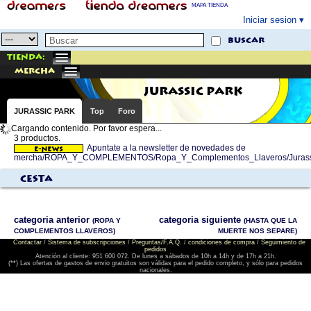
MAPA TIENDA
Iniciar sesion
buscar
Tienda:
mercha
JURASSIC PARK
JURASSIC PARK
Top
Foro
Cargando contenido. Por favor espera...
3 productos.
Apuntate a la newsletter de novedades de
mercha/ROPA_Y_COMPLEMENTOS/Ropa_Y_Complementos_Llaveros/Jurass
Cesta
categoria anterior
categoria siguiente
(ROPA Y
(HASTA QUE LA
COMPLEMENTOS LLAVEROS)
MUERTE NOS SEPARE)
Contactar
/
Sistema de subscripciones
/
Preguntas/F.A.Q.
/
condiciones de compra
/
Seguimiento de
pedidos
Atención al cliente: 951 600 072. De lunes a sábados de 10h a 14h y de 17h a 21h.
(**) Las ofertas de gastos de envio gratuitos son válidas para el pedido completo, y sólo para pedidos
nacionales.