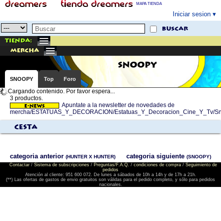
MAPA TIENDA
Iniciar sesion
buscar
Tienda:
mercha
SNOOPY
SNOOPY
Top
Foro
Cargando contenido. Por favor espera...
3 productos.
Apuntate a la newsletter de novedades de
mercha/ESTATUAS_Y_DECORACION/Estatuas_Y_Decoracion_Cine_Y_Tv/S
Cesta
categoria anterior
categoria siguiente
(HUNTER X HUNTER)
(SNOOPY)
Contactar
/
Sistema de subscripciones
/
Preguntas/F.A.Q.
/
condiciones de compra
/
Seguimiento de
pedidos
Atención al cliente: 951 600 072. De lunes a sábados de 10h a 14h y de 17h a 21h.
(**) Las ofertas de gastos de envio gratuitos son válidas para el pedido completo, y sólo para pedidos
nacionales.