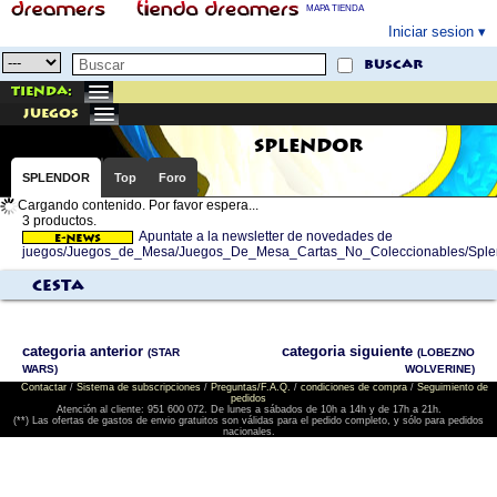
MAPA TIENDA
Iniciar sesion
buscar
Tienda:
juegos
SPLENDOR
SPLENDOR
Top
Foro
Cargando contenido. Por favor espera...
3 productos.
Apuntate a la newsletter de novedades de
juegos/Juegos_de_Mesa/Juegos_De_Mesa_Cartas_No_Coleccionables/Sple
Cesta
categoria anterior
categoria siguiente
(STAR
(LOBEZNO
WARS)
WOLVERINE)
Contactar
/
Sistema de subscripciones
/
Preguntas/F.A.Q.
/
condiciones de compra
/
Seguimiento de
pedidos
Atención al cliente: 951 600 072. De lunes a sábados de 10h a 14h y de 17h a 21h.
(**) Las ofertas de gastos de envio gratuitos son válidas para el pedido completo, y sólo para pedidos
nacionales.