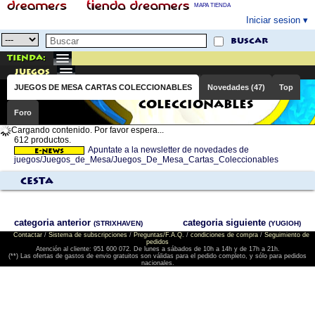
MAPA TIENDA
Iniciar sesion
buscar
Tienda:
juegos
JUEGOS DE MESA CARTAS COLECCIONABLES
Novedades (47)
Top
JUEGOS DE MESA CARTAS
COLECCIONABLES
Foro
Cargando contenido. Por favor espera...
612 productos.
Apuntate a la newsletter de novedades de
juegos/Juegos_de_Mesa/Juegos_De_Mesa_Cartas_Coleccionables
Cesta
categoria anterior
categoria siguiente
(STRIXHAVEN)
(YUGIOH)
Contactar
/
Sistema de subscripciones
/
Preguntas/F.A.Q.
/
condiciones de compra
/
Seguimiento de
pedidos
Atención al cliente: 951 600 072. De lunes a sábados de 10h a 14h y de 17h a 21h.
(**) Las ofertas de gastos de envio gratuitos son válidas para el pedido completo, y sólo para pedidos
nacionales.